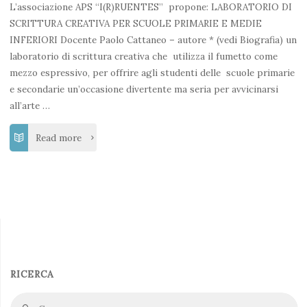
L’associazione APS “I(R)RUENTES” propone: LABORATORIO DI
editing"
SCRITTURA CREATIVA PER SCUOLE PRIMARIE E MEDIE
INFERIORI Docente Paolo Cattaneo – autore * (vedi Biografia) un
laboratorio di scrittura creativa che utilizza il fumetto come
mezzo espressivo, per offrire agli studenti delle scuole primarie
e secondarie un’occasione divertente ma seria per avvicinarsi
all’arte …
"Laboratorio
Read more
di
scrittura
creativa"
RICERCA
Ce