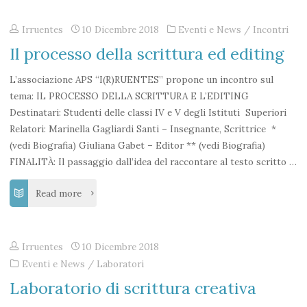
con
Irruentes
10 Dicembre 2018
Eventi e News
/
Incontri
Francesco
Il processo della scrittura ed editing
Vaccarone"
L’associazione APS “I(R)RUENTES” propone un incontro sul
tema: IL PROCESSO DELLA SCRITTURA E L’EDITING
Destinatari: Studenti delle classi IV e V degli Istituti Superiori
Relatori: Marinella Gagliardi Santi – Insegnante, Scrittrice *
(vedi Biografia) Giuliana Gabet – Editor ** (vedi Biografia)
FINALITÀ: Il passaggio dall’idea del raccontare al testo scritto …
"Il
Read more
processo
Irruentes
10 Dicembre 2018
della
Eventi e News
/
Laboratori
scrittura
Laboratorio di scrittura creativa
ed