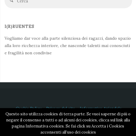
Cerca
fo
I(R)RUENTES
Vogliamo dar voce alla parte silenziosa dei ragazzi, dando spazio
alla loro ricchezza interiore, che nasconde talenti mai conosciuti
e fragilità non condivise
Cookie Policy
-
Privacy del sito
-
Informativa Aziendale
Questo sito utilizza cookies di terza parte. Se vuoi saperne di più o
©2018 Associazione APS Irruentes | Cod. Fiscale 95207830100
negare il consenso a tutti o ad alcuni dei cookies, clicca sul link alla
pagina Informativa cookies. Se fai click su Accetta i Cookies
Powered by
NetOrange
acconsenti all’uso dei cookies