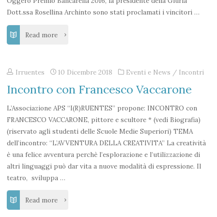
Oggero Premio Bancarella 2016, la presidente della Giuria
Dott.ssa Rosellina Archinto sono stati proclamati i vincitori …
"Vincitori
Read more
1°
Irruentes
10 Dicembre 2018
Eventi e News
/
Incontri
Edizione
Incontro con Francesco Vaccarone
del
L’Associazione APS “I(R)RUENTES” propone: INCONTRO con
Premio
FRANCESCO VACCARONE, pittore e scultore * (vedi Biografia)
letterario
(riservato agli studenti delle Scuole Medie Superiori) TEMA
dell’incontro: “L’AVVENTURA DELLA CREATIVITA” La creatività
I(R)RUENTES"
è una felice avventura perchè l’esplorazione e l’utilizzazione di
altri linguaggi può dar vita a nuove modalità di espressione. Il
teatro, sviluppa …
"Incontro
Read more