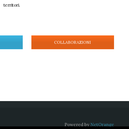
territori.
COLLABORAZIONI
Powered by
NetOrange