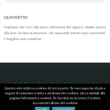
I(R)RUENTES
Vogliamo dar voce alla parte silenziosa dei ragazzi, dando spazio
alla loro ricchezza interiore, che nasconde talenti mai conosciuti
e fragilità non condivise
Cookie Policy
-
Privacy del sito
-
Informativa Aziendale
Questo sito utilizza cookies di terza parte. Se vuoi saperne di più o
©2018 Associazione APS Irruentes | Cod. Fiscale 95207830100
negare il consenso a tutti o ad alcuni dei cookies, clicca sul link alla
pagina Informativa cookies. Se fai click su Accetta i Cookies
Powered by
NetOrange
acconsenti all’uso dei cookies
Accetto
Cookie policy