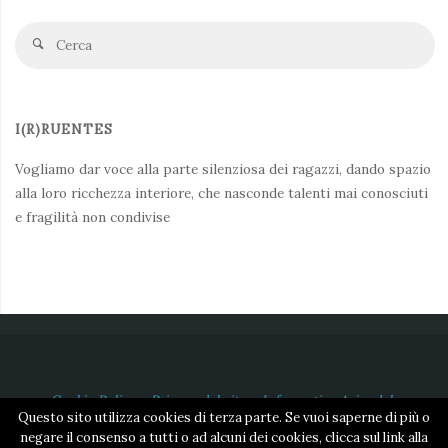
Ce
Cerca
fo
I(R)RUENTES
Vogliamo dar voce alla parte silenziosa dei ragazzi, dando spazio
alla loro ricchezza interiore, che nasconde talenti mai conosciuti
e fragilità non condivise
Cookie Policy
-
Privacy del sito
-
Informativa Aziendale
Questo sito utilizza cookies di terza parte. Se vuoi saperne di più o
©2018 Associazione APS Irruentes | Cod. Fiscale 95207830100
negare il consenso a tutti o ad alcuni dei cookies, clicca sul link alla