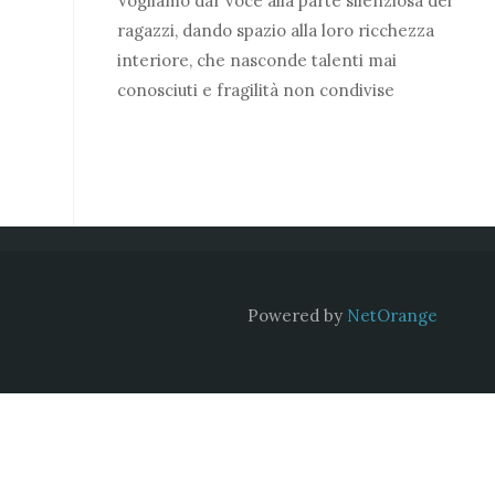
Vogliamo dar voce alla parte silenziosa dei
ragazzi, dando spazio alla loro ricchezza
interiore, che nasconde talenti mai
conosciuti e fragilità non condivise
Powered by
NetOrange