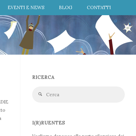
EVENTI E NEWS
BLOG
CONTATTI
RICERCA
Cerc
Cerca
for:
EDIE
tto
a
I(R)RUENTES