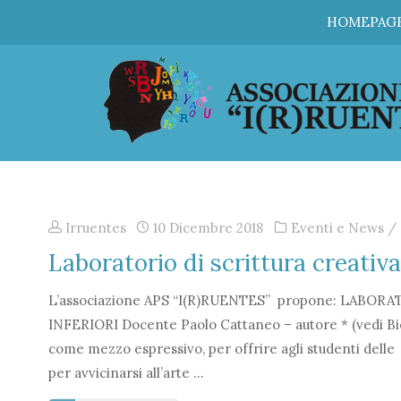
Irruentes
Skip
HOMEPAG
to
content
Irruentes
10 Dicembre 2018
Eventi e News
/
Laboratorio di scrittura creativa
L’associazione APS “I(R)RUENTES” propone: LABO
INFERIORI Docente Paolo Cattaneo – autore * (vedi Biogr
come mezzo espressivo, per offrire agli studenti delle
per avvicinarsi all’arte …